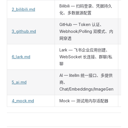
Bilibili — 扫码登录、凭据持久
2_bilibili.md
⭐
化、多数据源配置
GitHub — Token 认证、
3_github.md
Webhook/Polling 双模式、内
⭐
网穿透
Lark — 飞书企业应用创建、
6_lark.md
WebSocket 长连接、群聊/私
⭐
聊
AI — litellm 统一接口、多提供
5_ai.md
商、
⭐
Chat/Embeddings/ImageGen
4_mock.md
Mock — 测试用内存适配器
⭐