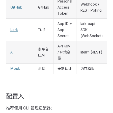
Personal
Webhook /
GitHub
GitHub
Access
REST Polling
Token
App ID +
lark-oapi
Lark
飞书
App
SDK
Secret
(WebSocket)
API Key
C
多平台
AI
/ 环境变
litellm (REST)
LLM
量
Mock
测试
无需认证
内存模拟
配置入口
推荐使用 CLI 管理适配器：