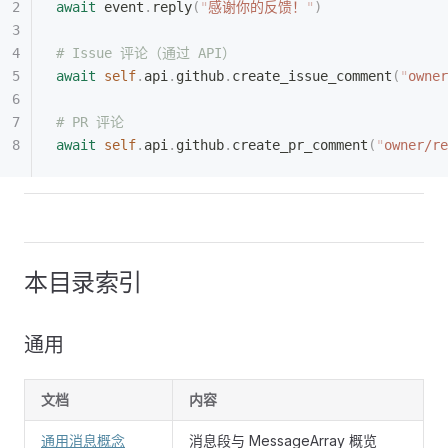
await
 event
.
reply
(
"
感谢你的反馈！
"
)
# Issue 评论（通过 API）
await
 self
.
api
.
github
.
create_issue_comment
(
"
owner
# PR 评论
await
 self
.
api
.
github
.
create_pr_comment
(
"
owner/re
本目录索引
通用
文档
内容
通用消息概念
消息段与 MessageArray 概览