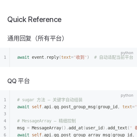
Quick Reference
通用回复（所有平台）
await
 event
.
reply
(
text
=
"
收到
"
)
  # 自动适配当前平台
QQ 平台
# sugar 方法 — 关键字自动组装
await
 self
.
api
.
qq
.
post_group_msg
(
group_id
,
 text
=
"
# MessageArray — 精细控制
msg 
=
 MessageArray
().
add_at
(
user_id
).
add_text
(
"
 
await
 self
.
api
.
qq
.
post_group_array_msg
(
group_id
,
 