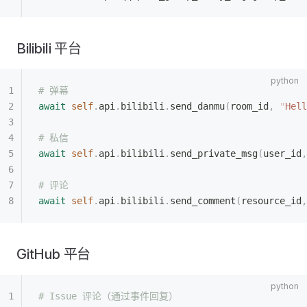
Bilibili 平台
# 弹幕
await
 self
.
api
.
bilibili
.
send_danmu
(
room_id
,
 "
Hell
# 私信
await
 self
.
api
.
bilibili
.
send_private_msg
(
user_id
,
# 评论
await
 self
.
api
.
bilibili
.
send_comment
(
resource_id
,
GitHub 平台
# Issue 评论（通过事件回复）