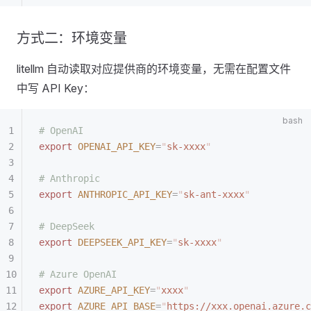
方式二：环境变量
litellm 自动读取对应提供商的环境变量，无需在配置文件
中写 API Key：
# OpenAI
export
 OPENAI_API_KEY
=
"
sk-xxxx
"
# Anthropic
export
 ANTHROPIC_API_KEY
=
"
sk-ant-xxxx
"
# DeepSeek
export
 DEEPSEEK_API_KEY
=
"
sk-xxxx
"
# Azure OpenAI
export
 AZURE_API_KEY
=
"
xxxx
"
export
 AZURE_API_BASE
=
"
https://xxx.openai.azure.c