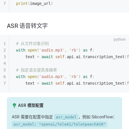
print
(
image_url
)
ASR 语音转文字
# 从文件对象识别
with
 open
(
"
audio.mp3
"
,
 "
rb
"
)
 as
 f
:
    text 
=
 await
 self
.
api
.
ai
.
transcription_text
(
f
# 指定语言提高准确率
with
 open
(
"
audio.mp3
"
,
 "
rb
"
)
 as
 f
:
    text 
=
 await
 self
.
api
.
ai
.
transcription_text
(
f
ASR 模型配置
ASR 需要在配置中指定
，例如 SiliconFlow：
asr_model
asr_model: "openai/TeleAI/TeleSpeechASR"