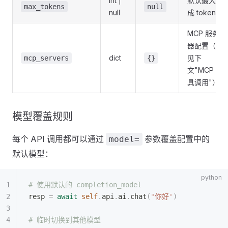
int |
默认最大生
max_tokens
null
null
成 token 数
MCP 服务
器配置（详
dict
见下
mcp_servers
{}
文"MCP 工
具调用"）
模型覆盖规则
每个 API 调用都可以通过
参数覆盖配置中的
model=
默认模型：
# 使用默认的 completion_model
resp 
=
 await
 self
.
api
.
ai
.
chat
(
"
你好
"
)
# 临时切换到其他模型