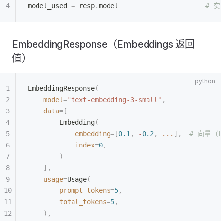
model_used 
=
 resp
.
model                      
# 
EmbeddingResponse（Embeddings 返回
值）
EmbeddingResponse
(
    model
=
"
text-embedding-3-small
"
,
    data
=[
        Embedding
(
            embedding
=[
0.1
,
 -
0.2
,
 ...
],
  # 向量（L
            index
=
0
,
        )
    ],
    usage
=
Usage
(
        prompt_tokens
=
5
,
        total_tokens
=
5
,
    ),