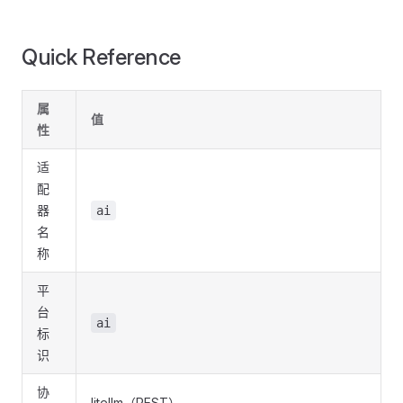
Quick Reference
属
值
性
适
配
器
ai
名
称
平
台
ai
标
识
协
litellm（REST）