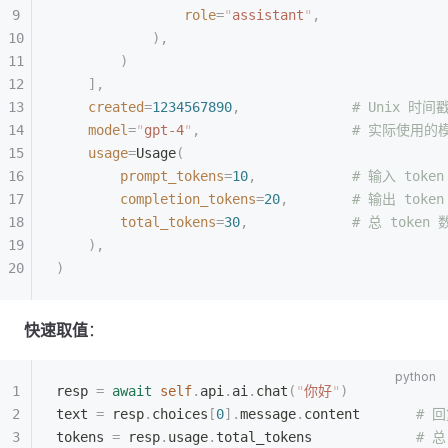
                role
=
"
assistant
"
,
            ),
        )
    ],
    created
=
1234567890
,
              # Unix 时间
    model
=
"
gpt-4
"
,
                   # 实际使用
    usage
=
Usage
(
        prompt_tokens
=
10
,
            # 输入 toke
        completion_tokens
=
20
,
        # 输出 toke
        total_tokens
=
30
,
             # 总 token 
    ),
)
快速取值
：
resp 
=
 await
 self
.
api
.
ai
.
chat
(
"
你好
"
)
text 
=
 resp
.
choices
[
0
].
message
.
content       
# 
tokens 
=
 resp
.
usage
.
total_tokens             
# 总