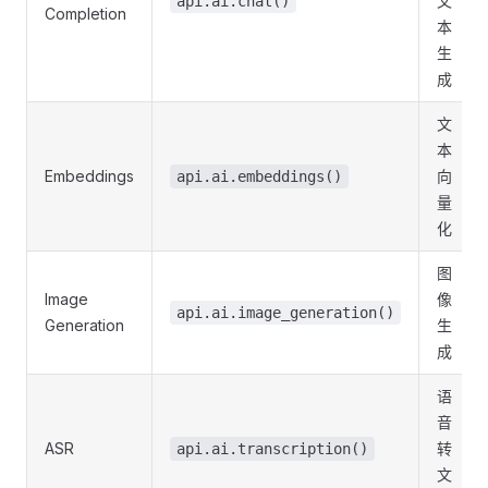
文
api.ai.chat()
Completion
本
生
成
文
本
Embeddings
向
api.ai.embeddings()
量
化
图
Image
像
api.ai.image_generation()
Generation
生
成
语
音
ASR
转
api.ai.transcription()
文