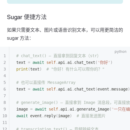
Sugar 便捷方法
如果只需要文本、图片或语音识别文本，可以用更简洁的
sugar 方法：
# chat_text() — 直接拿到回复文本（str）
text 
=
 await
 self
.
api
.
ai
.
chat_text
(
"
你好
"
)
print
(
text
)
  # "你好！有什么可以帮你的？"
# 也可以直接传 MessageArray
text 
=
 await
 self
.
api
.
ai
.
chat_text
(
event
.
message
)
# generate_image() — 直接拿到 Image 消息段，可直接放入
image 
=
 await
 self
.
api
.
ai
.
generate_image
(
"
一只在编
await
 event
.
reply
(
image
)
  # 直接发送图片
# transcription_text() — 音频转纯文本