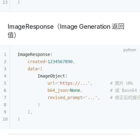
)
ImageResponse（Image Generation 返回
值）
ImageResponse
(
    created
=
1234567890
,
    data
=[
        ImageObject
(
            url
=
"
https://...
"
,
       # 图片 URL
            b64_json
=
None
,
           # 或 Base
            revised_prompt
=
"
...
"
,
    # 修正后的提
        )
    ],
)