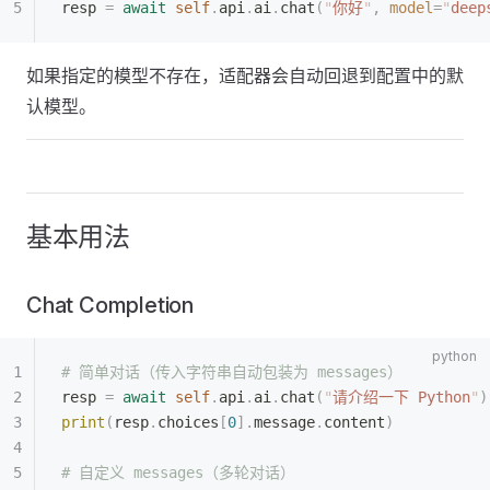
resp 
=
 await
 self
.
api
.
ai
.
chat
(
"
你好
"
,
 model
=
"
deep
如果指定的模型不存在，适配器会自动回退到配置中的默
认模型。
基本用法
Chat Completion
# 简单对话（传入字符串自动包装为 messages）
resp 
=
 await
 self
.
api
.
ai
.
chat
(
"
请介绍一下 Python
"
)
print
(
resp
.
choices
[
0
].
message
.
content
)
# 自定义 messages（多轮对话）