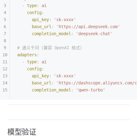
  -
 type
:
 ai
    config
:
      api_key
:
 "
sk-xxxx
"
      base_url
:
 "
https://api.deepseek.com
"
      completion_model
:
 "
deepseek-chat
"
# 通义千问（兼容 OpenAI 格式）
adapters
:
  -
 type
:
 ai
    config
:
      api_key
:
 "
sk-xxxx
"
      base_url
:
 "
https://dashscope.aliyuncs.com/
      completion_model
:
 "
qwen-turbo
"
模型验证