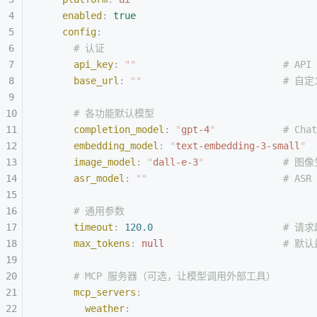
    enabled
:
 true
    config
:
      # 认证
      api_key
:
 ""
                          #
      base_url
:
 ""
                         # 自
      # 各功能默认模型
      completion_model
:
 "
gpt-4
"
            # Ch
      embedding_model
:
 "
text-embedding-3-small
"
 
      image_model
:
 "
dall-e-3
"
              # 
      asr_model
:
 ""
                        #
      # 通用参数
      timeout
:
 120.0
                       #
      max_tokens
:
 null
                     # 默
      # MCP 服务器（可选，让模型调用外部工具）
      mcp_servers
:
        weather
: