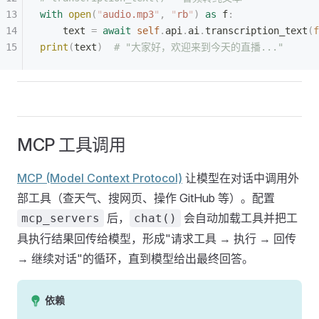
with
 open
(
"
audio.mp3
"
,
 "
rb
"
)
 as
 f
:
    text 
=
 await
 self
.
api
.
ai
.
transcription_text
(
f
print
(
text
)
  # "大家好，欢迎来到今天的直播..."
MCP 工具调用
MCP (Model Context Protocol)
让模型在对话中调用外
部工具（查天气、搜网页、操作 GitHub 等）。配置
后，
会自动加载工具并把工
mcp_servers
chat()
具执行结果回传给模型，形成"请求工具 → 执行 → 回传
→ 继续对话"的循环，直到模型给出最终回答。
依赖