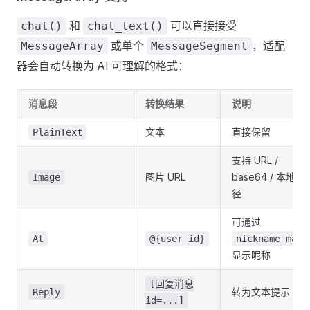
和
可以直接接受
chat()
chat_text()
或单个
，适配
MessageArray
MessageSegment
器会自动转换为 AI 可理解的格式：
消息段
转换结果
说明
文本
直接保留
PlainText
支持 URL /
图片 URL
base64 / 本地路
Image
径
可通过
At
@{user_id}
nickname_map
显示昵称
[回复消息
转为文本提示
Reply
id=...]