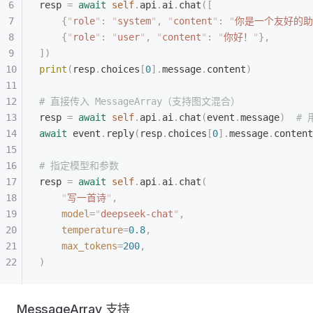
resp 
=
 await
 self
.
api
.
ai
.
chat
([
    {
"
role
"
:
 "
system
"
,
 "
content
"
:
 "
你是一个友好的助
    {
"
role
"
:
 "
user
"
,
 "
content
"
:
 "
你好！
"
},
])
print
(
resp
.
choices
[
0
].
message
.
content
)
# 直接传入 MessageArray（支持图文混合）
resp 
=
 await
 self
.
api
.
ai
.
chat
(
event
.
message
)
  #
await
 event
.
reply
(
resp
.
choices
[
0
].
message
.
content
# 指定模型和参数
resp 
=
 await
 self
.
api
.
ai
.
chat
(
    "
写一首诗
"
,
    model
=
"
deepseek-chat
"
,
    temperature
=
0.8
,
    max_tokens
=
200
,
)
MessageArray 支持