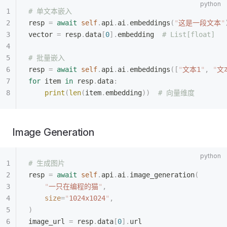
# 单文本嵌入
resp 
=
 await
 self
.
api
.
ai
.
embeddings
(
"
这是一段文本
"
vector 
=
 resp
.
data
[
0
].
embedding  
# List[float]
# 批量嵌入
resp 
=
 await
 self
.
api
.
ai
.
embeddings
([
"
文本1
"
,
 "
文
for
 item 
in
 resp
.
data
:
    print
(
len
(
item
.
embedding
))
  # 向量维度
Image Generation
# 生成图片
resp 
=
 await
 self
.
api
.
ai
.
image_generation
(
    "
一只在编程的猫
"
,
    size
=
"
1024x1024
"
,
)
image_url 
=
 resp
.
data
[
0
].
url