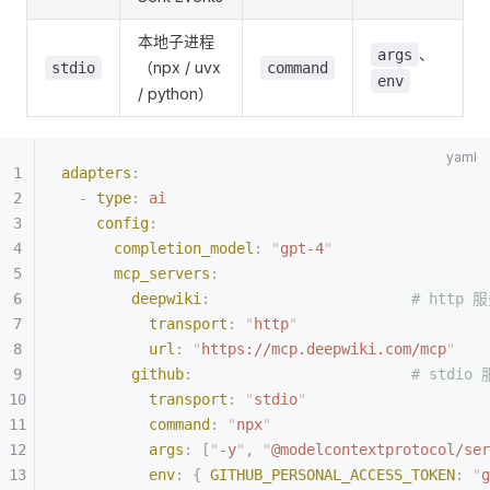
本地子进程
、
args
（npx / uvx
stdio
command
env
/ python）
adapters
:
  -
 type
:
 ai
    config
:
      completion_model
:
 "
gpt-4
"
      mcp_servers
:
        deepwiki
:
                       # http
          transport
:
 "
http
"
          url
:
 "
https://mcp.deepwiki.com/mcp
"
        github
:
                         # stdio
          transport
:
 "
stdio
"
          command
:
 "
npx
"
          args
:
 [
"
-y
"
,
 "
@modelcontextprotocol/ser
          env
:
 {
 GITHUB_PERSONAL_ACCESS_TOKEN
:
 "
g