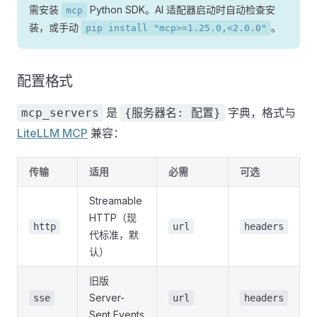
需安装
Python SDK。AI 适配器启动时自动检查安
mcp
装，或手动
。
pip install "mcp>=1.25.0,<2.0.0"
配置格式
是
字典，格式与
mcp_servers
{服务器名: 配置}
LiteLLM MCP
兼容：
传输
适用
必需
可选
Streamable
HTTP（现
http
url
headers
代标准，默
认）
旧版
Server-
sse
url
headers
Sent Events