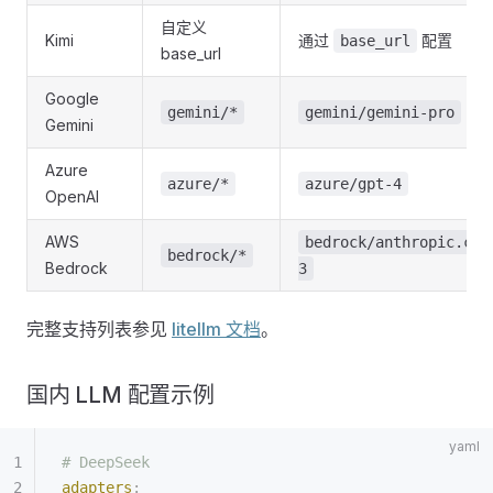
自定义
Kimi
通过
配置
base_url
base_url
Google
gemini/*
gemini/gemini-pro
Gemini
Azure
azure/*
azure/gpt-4
OpenAI
AWS
bedrock/anthropic.cla
bedrock/*
Bedrock
3
完整支持列表参见
litellm 文档
。
国内 LLM 配置示例
# DeepSeek
adapters
: