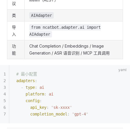
议
类
AIAdapter
导
from ncatbot.adapter.ai import
入
AIAdapter
功
Chat Completion / Embeddings / Image
能
Generation / ASR 语音识别 / MCP 工具调用
# 最小配置
adapters
:
  -
 type
:
 ai
    platform
:
 ai
    config
:
      api_key
:
 "
sk-xxxx
"
      completion_model
:
 "
gpt-4
"