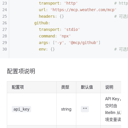
          transport
:
 "
http
"
                # h
          url
:
 "
https://mcp.weather.com/mcp
"
          headers
:
 {}
                      # 
        github
:
          transport
:
 "
stdio
"
          command
:
 "
npx
"
          args
:
 [
"
-y
"
,
 "
@mcp/github
"
]
          env
:
 {}
                          # 
配置项说明
配置项
类型
默认值
说明
API Key，
空时由
string
api_key
""
litellm 从环
境变量读取