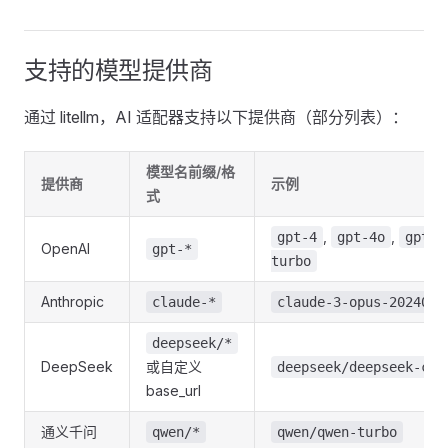
支持的模型提供商
通过 litellm，AI 适配器支持以下提供商（部分列表）：
模型名前缀/格
提供商
示例
式
,
,
gpt-4
gpt-4o
gpt-3
OpenAI
gpt-*
turbo
Anthropic
claude-*
claude-3-opus-2024022
deepseek/*
DeepSeek
或自定义
deepseek/deepseek-cha
base_url
通义千问
qwen/*
qwen/qwen-turbo