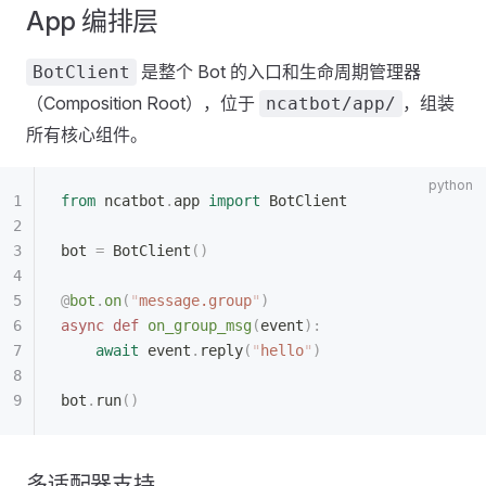
App 编排层
是整个 Bot 的入口和生命周期管理器
BotClient
（Composition Root），位于
，组装
ncatbot/app/
所有核心组件。
from
 ncatbot
.
app 
import
 BotClient
bot 
=
 BotClient
()
@
bot
.
on
(
"
message.group
"
)
async
 def
 on_group_msg
(
event
):
    await
 event
.
reply
(
"
hello
"
)
bot
.
run
()
多适配器支持