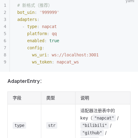
# 新格式（推荐）
bot_uin
:
 "
999999
"
adapters
:
  -
 type
:
 napcat
    platform
:
 qq
    enabled
:
 true
    config
:
      ws_uri
:
 ws://localhost:3001
      ws_token
:
 napcat_ws
AdapterEntry
：
字段
类型
说明
适配器注册表中的
key（
/
"napcat"
/
type
str
"bilibili"
/
"github"