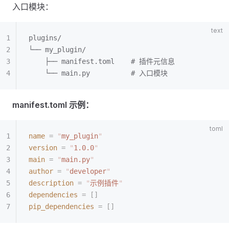
入口模块：
plugins/
└── my_plugin/
    ├── manifest.toml    # 插件元信息
    └── main.py          # 入口模块
manifest.toml 示例：
name
 =
 "
my_plugin
"
version
 =
 "
1.0.0
"
main
 =
 "
main.py
"
author
 =
 "
developer
"
description
 =
 "
示例插件
"
dependencies
 =
 []
pip_dependencies
 =
 []