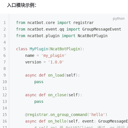
入口模块示例：
from
 ncatbot
.
core 
import
 registrar
from
 ncatbot
.
event
.
qq 
import
 GroupMessageEvent
from
 ncatbot
.
plugin 
import
 NcatBotPlugin
class
 MyPlugin
(
NcatBotPlugin
):
    name 
=
 "
my_plugin
"
    version 
=
 "
1.0.0
"
    async
 def
 on_load
(
self
):
        pass
    async
 def
 on_close
(
self
):
        pass
    @
registrar
.
on_group_command
(
"
hello
"
)
    async
 def
 on_hello
(
self
,
 event
:
 GroupMessageE
        # self.api 是 BotAPIClient，通过 .qq 访问 