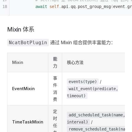
        await
 self
.
api
.
qq
.
post_group_msg
(
event
.
gr
Mixin 体系
通过 Mixin 组合提供丰富能力：
NcatBotPlugin
能
Mixin
核心方法
力
事
/
events(type)
件
EventMixin
wait_event(predicate,
消
timeout)
费
定
add_scheduled_task(name,
时
TimeTaskMixin
/
interval)
任
remove_scheduled_task(name