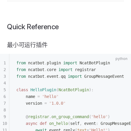
Quick Reference
最小可运行插件
from
 ncatbot
.
plugin 
import
 NcatBotPlugin
from
 ncatbot
.
core 
import
 registrar
from
 ncatbot
.
event
.
qq 
import
 GroupMessageEvent
class
 HelloPlugin
(
NcatBotPlugin
):
    name 
=
 "
hello
"
    version 
=
 "
1.0.0
"
    @
registrar
.
on_group_command
(
"
hello
"
)
    async
 def
 on_hello
(
self
,
 event
:
 GroupMessageE
        await
 event
.
reply
(
text
=
"
Hello!
"
)