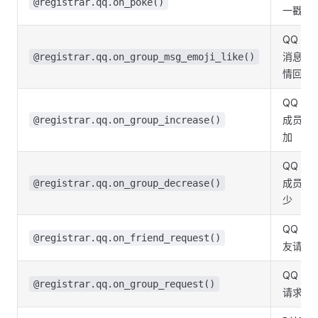
@registrar.qq.on_poke()
一戳
QQ 群
消息表
@registrar.qq.on_group_msg_emoji_like()
情回应
QQ 群
成员增
@registrar.qq.on_group_increase()
加
QQ 群
成员减
@registrar.qq.on_group_decrease()
少
QQ 好
@registrar.qq.on_friend_request()
友请求
QQ 群
@registrar.qq.on_group_request()
请求