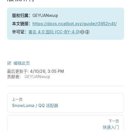
版权归属：
GEYUANwuqi
本文链接：
https://docs.ncatbot.xyz/guide/r3952n4t/
许可证：
署名 4.0 国际 (CC-BY-4.0)
编辑此页
最后更新于:
4/10/26, 3:05 PM
贡献者:
GEYUANwuqi
上一页
SnowLuma / QQ 适配器
下一页
快速入门