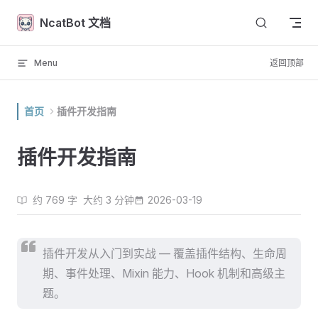
Skip to content
NcatBot 文档
Menu
返回顶部
首页
插件开发指南
插件开发指南
约 769 字
大约 3 分钟
2026-03-19
插件开发从入门到实战 — 覆盖插件结构、生命周
期、事件处理、Mixin 能力、Hook 机制和高级主
题。