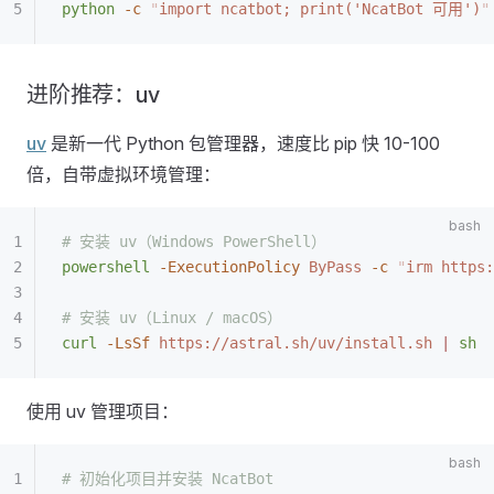
python
 -c
 "
import ncatbot; print('NcatBot 可用')
"
进阶推荐：uv
uv
是新一代 Python 包管理器，速度比 pip 快 10-100
倍，自带虚拟环境管理：
# 安装 uv（Windows PowerShell）
powershell
 -ExecutionPolicy
 ByPass
 -c
 "
irm https:
# 安装 uv（Linux / macOS）
curl
 -LsSf
 https://astral.sh/uv/install.sh
 |
 sh
使用 uv 管理项目：
# 初始化项目并安装 NcatBot