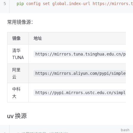
pip
 config
 set
 global.index-url
 https://mirrors.t
常用镜像源：
镜像
地址
清华
https://mirrors.tuna.tsinghua.edu.cn/pypi
TUNA
阿里
https://mirrors.aliyun.com/pypi/simple
云
中科
https://pypi.mirrors.ustc.edu.cn/simple
大
uv 换源