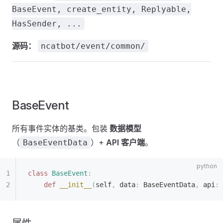
BaseEvent, create_entity, Replyable,
HasSender, ...
源码：
ncatbot/event/common/
BaseEvent
所有事件实体的基类。包装
数据模型
（
）+
API 客户端
。
BaseEventData
class
 BaseEvent
:
    def
 __init__
(
self
,
 data
:
 BaseEventData
,
 api
:
 