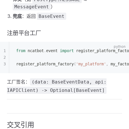
）
MessageEvent
兜底
：返回
BaseEvent
注册平台工厂
from
 ncatbot
.
event 
import
 register_platform_facto
register_platform_factory
(
"
my_platform
"
,
 my_facto
工厂签名：
(data: BaseEventData, api:
IAPIClient) -> Optional[BaseEvent]
交叉引用