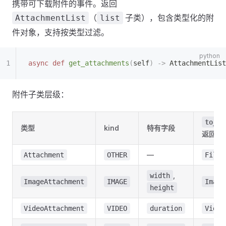
携带可下载附件的事件。返回
（
子类），包含类型化的附
AttachmentList
list
件对象，支持按类型过滤。
async
 def
 get_attachments
(
self
)
 ->
 AttachmentList
附件子类层级：
to_se
类型
kind
特有字段
返回
—
Attachment
OTHER
File
,
width
ImageAttachment
IMAGE
Image
height
VideoAttachment
VIDEO
duration
Video