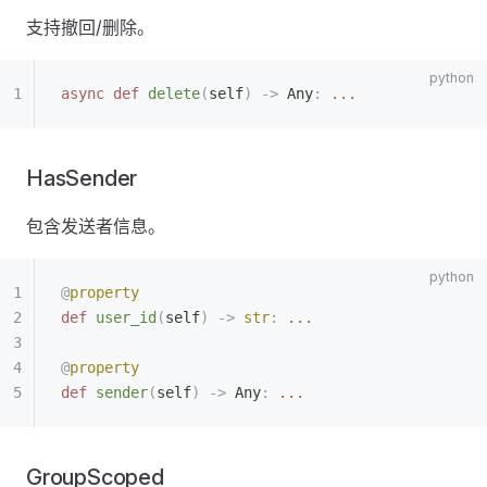
支持撤回/删除。
async
 def
 delete
(
self
)
 ->
 Any
:
 ...
HasSender
包含发送者信息。
@
property
def
 user_id
(
self
)
 ->
 str
:
 ...
@
property
def
 sender
(
self
)
 ->
 Any
:
 ...
GroupScoped