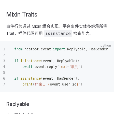
Mixin Traits
事件行为通过 Mixin 组合实现。平台事件实体多继承所需
Trait，插件代码可用
检查能力。
isinstance
from
 ncatbot
.
event 
import
 Replyable
,
 HasSender
if
 isinstance
(
event
,
 Replyable
):
    await
 event
.
reply
(
text
=
"
收到
"
)
if
 isinstance
(
event
,
 HasSender
):
    print
(
f
"来自 
{
event
.
user_id
}
"
)
Replyable