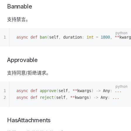
Bannable
支持禁言。
async
 def
 ban
(
self
,
 duration
:
 int
 =
 1800
,
 **
kwarg
Approvable
支持同意/拒绝请求。
async
 def
 approve
(
self
,
 **
kwargs
)
 ->
 Any
:
 ...
async
 def
 reject
(
self
,
 **
kwargs
)
 ->
 Any
:
 ...
HasAttachments