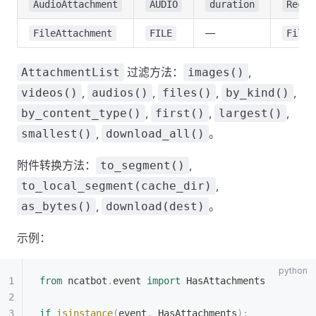
AudioAttachment
AUDIO
duration
Recor
—
FileAttachment
FILE
File
过滤方法：
,
AttachmentList
images()
,
,
,
,
videos()
audios()
files()
by_kind()
,
,
,
by_content_type()
first()
largest()
,
。
smallest()
download_all()
附件转换方法：
,
to_segment()
,
to_local_segment(cache_dir)
,
。
as_bytes()
download(dest)
示例：
from
 ncatbot
.
event 
import
 HasAttachments
if
 isinstance
(
event
,
 HasAttachments
):