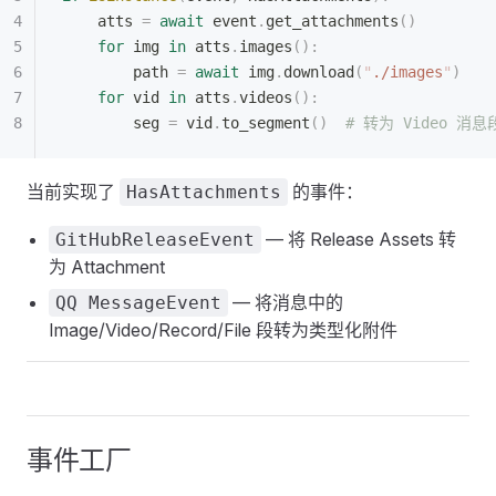
    atts 
=
 await
 event
.
get_attachments
()
    for
 img 
in
 atts
.
images
():
        path 
=
 await
 img
.
download
(
"
./images
"
)
    for
 vid 
in
 atts
.
videos
():
        seg 
=
 vid
.
to_segment
()
  # 转为 Video 消
当前实现了
的事件：
HasAttachments
— 将 Release Assets 转
GitHubReleaseEvent
为 Attachment
— 将消息中的
QQ MessageEvent
Image/Video/Record/File 段转为类型化附件
事件工厂