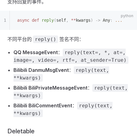
支持回复的事件。
async
 def
 reply
(
self
,
 **
kwargs
)
 ->
 Any
:
 ...
不同平台的
签名不同：
reply()
QQ MessageEvent
：
reply(text=, *, at=,
image=, video=, rtf=, at_sender=True)
Bilibili DanmuMsgEvent
：
reply(text,
**kwargs)
Bilibili BiliPrivateMessageEvent
：
reply(text,
**kwargs)
Bilibili BiliCommentEvent
：
reply(text,
**kwargs)
Deletable