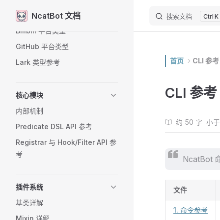
NcatBot 文档
QQ 响应类型
搜索文档
Skip to content
K
Bilibili 平台类型
GitHub 平台类型
首页
CLI 参考
Lark 类型参考
CLI 参考
核心模块
内部机制
约 50 字
小于
Predicate DSL API 参考
Registrar 与 Hook/Filter API 参
考
NcatBo
插件系统
文件
基类详解
1. 命令参考
Mixin 详解