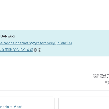
YUANwuqi
ps://docs.ncatbot.xyz/reference/0jd38d24/
.0 国际 (CC-BY-4.0)
最后更新于
贡
enario + Mock