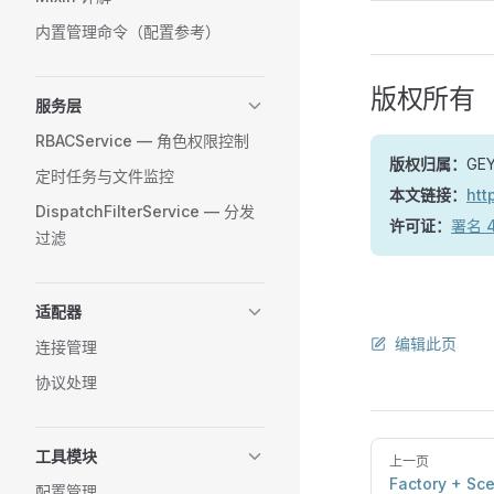
内置管理命令（配置参考）
版权所有
服务层
RBACService — 角色权限控制
版权归属：
GE
定时任务与文件监控
本文链接：
htt
DispatchFilterService — 分发
许可证：
署名 4
过滤
适配器
编辑此页
连接管理
协议处理
工具模块
上一页
Factory + Sc
配置管理