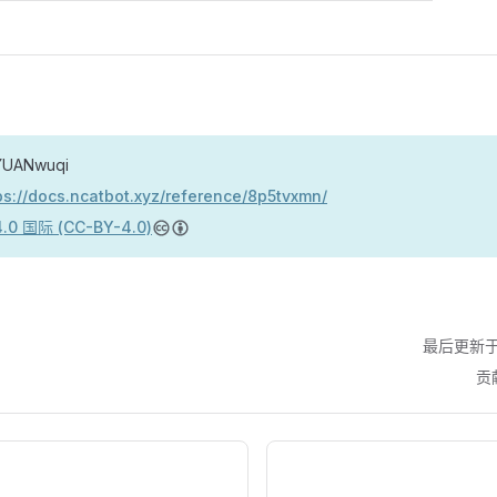
YUANwuqi
ps://docs.ncatbot.xyz/reference/8p5tvxmn/
.0 国际 (CC-BY-4.0)
最后更新于
贡