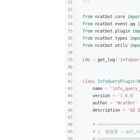
"""
from
 ncatbot
.
core 
impor
from
 ncatbot
.
event
.
qq 
i
from
 ncatbot
.
plugin 
imp
from
 ncatbot
.
types 
impo
from
 ncatbot
.
utils 
impo
LOG
 =
 get_log
(
"
InfoQuer
class
 InfoQueryPlugin
(
N
    name 
=
 "
info_query_
    version 
=
 "
1.0.0
"
    author 
=
 "
NcatBot
"
    description 
=
 "
QQ
    # =================
    # 1. 查登录 — get_lo
    # =================