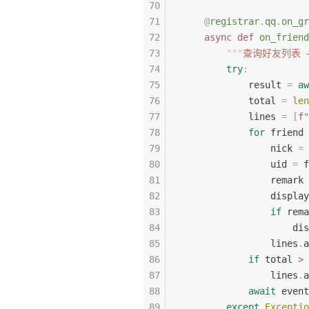
    @
registrar
.
qq
.
on_gr
    async
 def
 on_friend
        """
查询好友列表 —
        try
:
            result 
=
 aw
            total 
=
 len
            lines 
=
 [
f
            for
 friend 
                nick 
=
 
                uid 
=
 f
                remark 
                display
                if
 rema
                    dis
                lines
.
a
            if
 total 
>
 
                lines
.
a
            await
 event
        except
 Exceptio