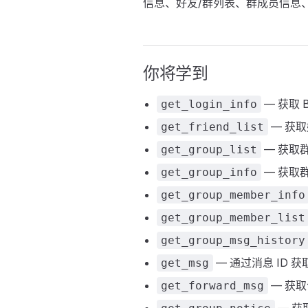
信息、好友/群列表、群成员信息
你将学到
— 获取 
get_login_info
— 获
get_friend_list
— 获取
get_group_list
— 获取
get_group_info
get_group_member_info
get_group_member_list
get_group_msg_history
— 通过消息 ID 获
get_msg
— 获取
get_forward_msg