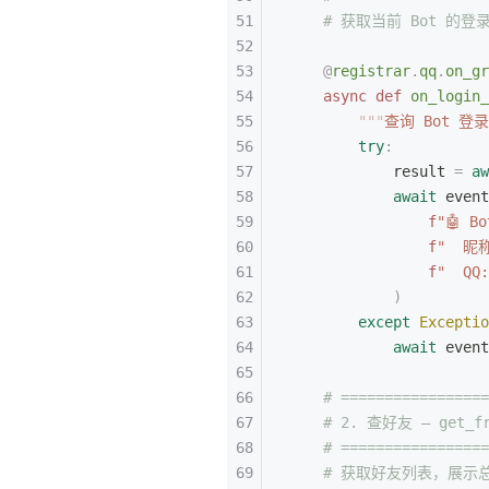
    # 获取当前 Bot 的
    @
registrar
.
qq
.
on_gr
    async
 def
 on_login_
        """
查询 Bot 登
        try
:
            result 
=
 aw
            await
 event
                f
"🤖 
                f
"  昵
                f
"  QQ:
            )
        except
 Exceptio
            await
 event
    # =================
    # 2. 查好友 — get_fr
    # =================
    # 获取好友列表，展示