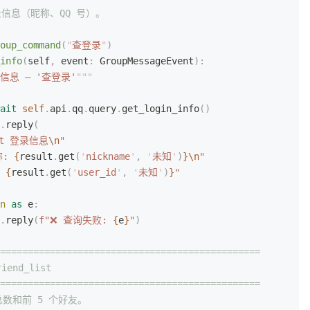
登录信息（昵称、QQ 号）。
oup_command
(
"
查登录
"
)
info
(
self
,
 event
:
 GroupMessageEvent
):
录信息 — '查登录'
"""
ait
 self
.
api
.
qq
.
query
.
get_login_info
()
.
reply
(
Bot 登录信息
\n
"
称: 
{
result
.
get
(
'
nickname
'
,
 '
未知
'
)
}\n
"
 
{
result
.
get
(
'
user_id
'
,
 '
未知
'
)
}
"
n
 as
 e
:
.
reply
(
f
"❌ 查询失败: 
{
e
}
"
)
===============================================
iend_list
===============================================
总数和前 5 个好友。