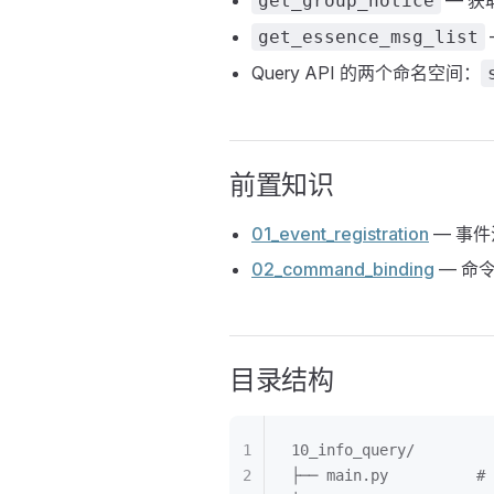
— 获
get_group_notice
get_essence_msg_list
Query API 的两个命名空间：
前置知识
01_event_registration
— 事
02_command_binding
— 命令参
目录结构
10_info_query/
├── main.py         