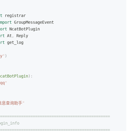
t
 registrar
mport
 GroupMessageEvent
ort
 NcatBotPlugin
rt
 At
,
 Reply
rt
 get_log
y
"
)
catBotPlugin
):
qq
"
 信息查询助手
"
===============================================
gin_info
===============================================