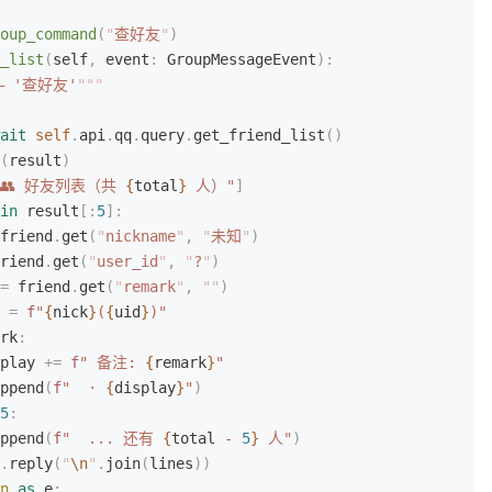
oup_command
(
"
查好友
"
)
_list
(
self
,
 event
:
 GroupMessageEvent
):
 '查好友'
"""
ait
 self
.
api
.
qq
.
query
.
get_friend_list
()
(
result
)
"👥 好友列表（共 
{
total
}
 人）"
]
in
 result
[:
5
]:
friend
.
get
(
"
nickname
"
,
 "
未知
"
)
riend
.
get
(
"
user_id
"
,
 "
?
"
)
=
 friend
.
get
(
"
remark
"
,
 ""
)
 
=
 f
"
{
nick
}
(
{
uid
}
)"
rk
:
play 
+=
 f
" 备注: 
{
remark
}
"
ppend
(
f
"  · 
{
display
}
"
)
5
:
ppend
(
f
"  ... 还有 
{
total 
-
 5
}
 人"
)
.
reply
(
"
\n
"
.
join
(
lines
))
n
 as
 e
: