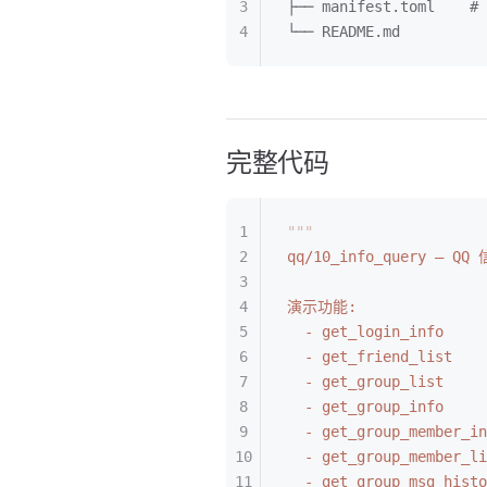
├── manifest.toml   
└── README.md
完整代码
"""
qq/10_info_query — 
演示功能:
  - get_login_info  
  - get_friend_list 
  - get_group_list  
  - get_group_info  
  - get_group_member
  - get_group_member
  - get_group_msg_hi