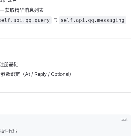
取群公告
— 获取精华消息列表
与
self.api.qq.query
self.api.qq.messaging
件注册基础
数绑定（At / Reply / Optional）
 # 插件代码