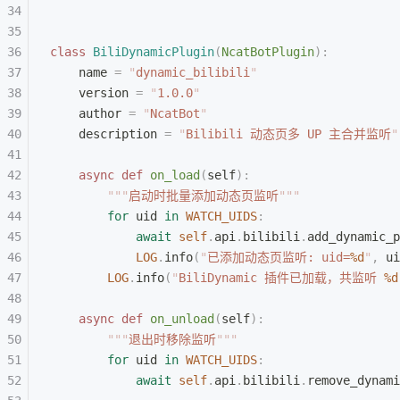
class
 BiliDynamicPlugin
(
NcatBotPlugin
):
    name 
=
 "
dynamic_bilibili
"
    version 
=
 "
1.0.0
"
    author 
=
 "
NcatBot
"
    description 
=
 "
Bilibili 动态页多 UP 主合并监听
"
    async
 def
 on_load
(
self
):
        """
启动时批量添加动态页监听
"""
        for
 uid 
in
 WATCH_UIDS
:
            await
 self
.
api
.
bilibili
.
add_dynamic_p
            LOG
.
info
(
"
已添加动态页监听: uid=
%d
"
,
 ui
        LOG
.
info
(
"
BiliDynamic 插件已加载，共监听 
%d
    async
 def
 on_unload
(
self
):
        """
退出时移除监听
"""
        for
 uid 
in
 WATCH_UIDS
:
            await
 self
.
api
.
bilibili
.
remove_dynami