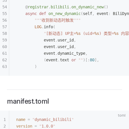
    @
registrar
.
bilibili
.
on_dynamic_new
()
    async
 def
 on_new_dynamic
(
self
,
 event
:
 BiliDyn
        """
收到新动态时触发
"""
        LOG
.
info
(
            "
[新动态] UP主=
%s
 (uid=
%s
) 类型=
%s
 内容
            event
.
user_id
,
            event
.
user_id
,
            event
.
dynamic_type
,
            (
event
.
text 
or
 ""
)[:
80
],
        )
manifest.toml
name
 =
 "
dynamic_bilibili
"
version
 =
 "
1.0.0
"