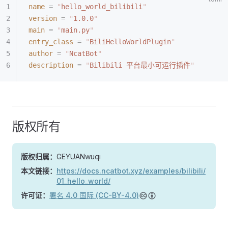
name
 =
 "
hello_world_bilibili
"
version
 =
 "
1.0.0
"
main
 =
 "
main.py
"
entry_class
 =
 "
BiliHelloWorldPlugin
"
author
 =
 "
NcatBot
"
description
 =
 "
Bilibili 平台最小可运行插件
"
版权所有
版权归属：
GEYUANwuqi
本文链接：
https://docs.ncatbot.xyz/examples/bilibili/
01_hello_world/
许可证：
署名 4.0 国际 (CC-BY-4.0)