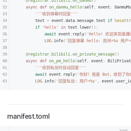
    @
registrar
.
bilibili
.
on_danmu
()
    async
 def
 on_danmu_hello
(
self
,
 event
:
 DanmuMs
        """
收到弹幕时回复
"""
        text 
=
 event
.
data
.
message
.
text 
if
 hasattr
        if
 "
hello
"
 in
 text
.
lower
():
            await
 event
.
reply
(
"
Hello! 欢迎来到直播
            LOG
.
info
(
"
回复弹幕 hello: 房间=
%s
 用户=
    @
registrar
.
bilibili
.
on_private_message
()
    async
 def
 on_pm_hello
(
self
,
 event
:
 BiliPrivat
        """
收到私信时自动回复
"""
        await
 event
.
reply
(
"
你好！我是 Bot，收到了你
        LOG
.
info
(
"
回复私信: 用户=
%s
"
,
 event
.
user_i
manifest.toml