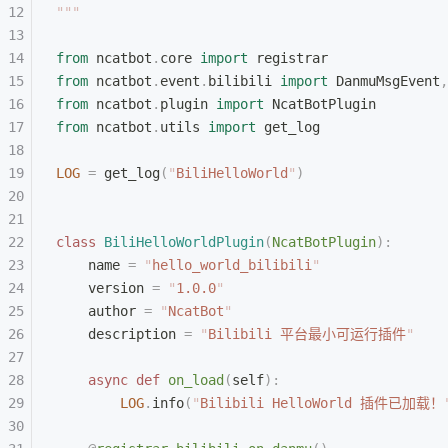
"""
from
 ncatbot
.
core 
import
 registrar
from
 ncatbot
.
event
.
bilibili 
import
 DanmuMsgEvent
,
from
 ncatbot
.
plugin 
import
 NcatBotPlugin
from
 ncatbot
.
utils 
import
 get_log
LOG
 =
 get_log
(
"
BiliHelloWorld
"
)
class
 BiliHelloWorldPlugin
(
NcatBotPlugin
):
    name 
=
 "
hello_world_bilibili
"
    version 
=
 "
1.0.0
"
    author 
=
 "
NcatBot
"
    description 
=
 "
Bilibili 平台最小可运行插件
"
    async
 def
 on_load
(
self
):
        LOG
.
info
(
"
Bilibili HelloWorld 插件已加载！